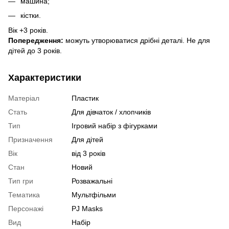
машина;
кістки.
Вік +3 років.
Попередження:
можуть утворюватися дрібні деталі.
Не для
дітей до 3 років.
Характеристики
Матеріал
Пластик
Стать
Для дівчаток / хлопчиків
Тип
Ігровий набір з фігурками
Призначення
Для дітей
Вік
від 3 років
Стан
Новий
Тип гри
Розважальні
Тематика
Мультфільми
Персонажі
PJ Masks
Вид
Набір