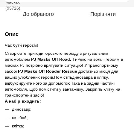
До обраного
Порівняти
Опис
Час бути героєм!
Створюйте пригоди юрського періоду з рятувальним
автомобілем
PJ Masks Off Road.
Ті-Рекс на волі, і героям в
масках PJ потрібно врятувати ситуацію! У транспортному
засобі
PJ Masks Off Roader Rescue
достатньо місця для
ваших улюблених героїв.Помістітьдинозавра в клітку,
відбуксируйте його за допомогою гака на задній частині
автомобіля, щоб помістити у вантажівку. Закріпіть клітку на
транспортний засіб!
А набір входить:
динозавр;
кет-бой;
клітка;