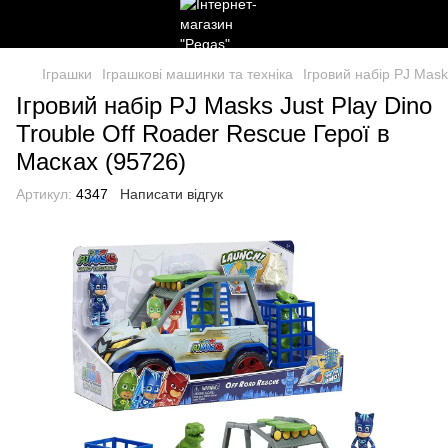
Іграшки
Іграшкові машинки та техніка
Ігровий набір PJ Mask
Ігровий набір PJ Masks Just Play Dino
Trouble Off Roader Rescue Герої в
Масках (95726)
Артикул:
4347
Написати відгук