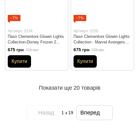
−7%
−7%
Артикул: 3234
Артикул: 3256
Пазл Clementoni Glowin Lights
Пазл Clementoni Glowin Lights
Collection-Disney Frozen 2
Collection - Marvel Avengers
Puzzle 104 шт. (27548 )
Puzzle 104 шт. (27554 )
675 грн
675 грн
725 грн
725 грн
Купити
Купити
Показати ще 20 товарів
Назад
Вперед
1
з 19