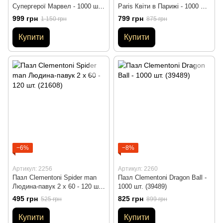
Супергерої Марвел - 1000 шт.
Paris Квіти в Парижі - 1000 шт.
(39411)
(39482)
999 грн
799 грн
1 150 грн
875 грн
Купити
Купити
−6%
−8%
Артикул: 2256
Артикул: 2260
Пазл Clementoni Spider man
Пазл Clementoni Dragon Ball -
Людина-павук 2 x 60 - 120 шт.
1000 шт. (39489)
(21608)
495 грн
825 грн
525 грн
899 грн
Купити
Купити