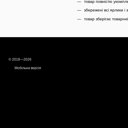
товар повністю укомпл
збережені всі ярлики і
товар зберігає товарний
© 2018—2026
Мобільна версія