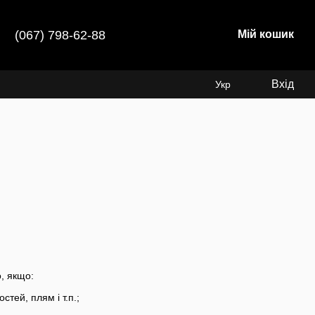
(067) 798-62-88
Мій кошик
Вхід
Укр
, якщо:
стей, плям і т.п.;