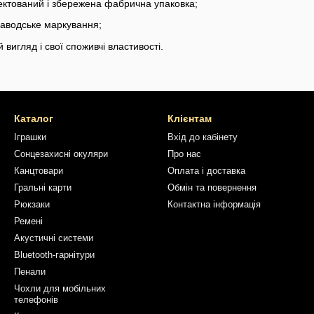
ектований і збережена фабрична упаковка;
 заводське маркування;
 вигляд і свої споживчі властивості.
Каталог
Клієнтам
Іграшки
Вхід до кабінету
Сонцезахисні окуляри
Про нас
Канцтовари
Оплата і доставка
Гральні карти
Обмін та повернення
Рюкзаки
Контактна інформація
Ремені
Акустичні системи
Bluetooth-гарнітури
Пенали
Чохли для мобільних
телефонів