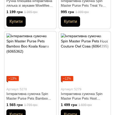
Ручна плюшева інтерактивна
Інтерактивна сумочка Spin
лялька зі звуками WowWee
Master Purse Pets Treat Yo
Paw Patrol The Movie Marshall
Self Собачка Пупсікл
1 199 грн
995 грн
1 365 грн
1 099 грн
Щенячий патруль Маршал
(6062978)
(1601)
Купити
Купити
−13%
−12%
Артикул: 5278
Артикул: 5279
Інтерактивна сумочка Spin
Інтерактивна сумочка Spin
Master Purse Pets Bamboo
Master Purse Pets Hoot
Boo Koala Коала (6065362)
Couture Owl Сова (6064395)
1 565 грн
1 499 грн
1 799 грн
1 699 грн
Купити
Купити