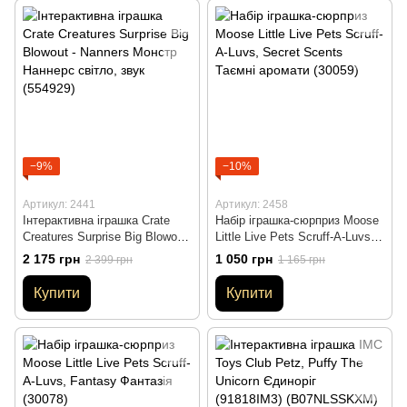
−9%
−10%
Артикул: 2441
Артикул: 2458
Інтерактивна іграшка Crate
Набір іграшка-сюрприз Moose
Creatures Surprise Big Blowout
Little Live Pets Scruff-A-Luvs,
- Nanners Монстр Наннерс
Secret Scents Таємні аромати
2 175 грн
1 050 грн
2 399 грн
1 165 грн
світло, звук (554929)
(30059)
Купити
Купити