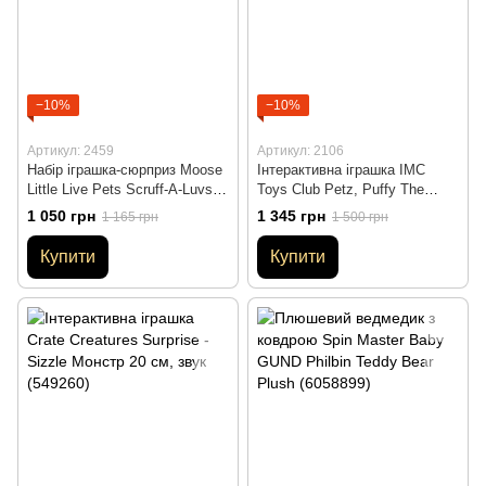
−10%
−10%
Артикул: 2459
Артикул: 2106
Набір іграшка-сюрприз Moose
Інтерактивна іграшка IMC
Little Live Pets Scruff-A-Luvs,
Toys Club Petz, Puffy The
Fantasy Фантазія (30078)
Unicorn Єдиноріг (91818IM3)
1 050 грн
1 345 грн
1 165 грн
1 500 грн
(B07NLSSKXM)
Купити
Купити