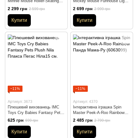
Minnie Mouse Roller-Skating
Mickey Mouse Funhouse Light
Party Вечірка з Мінні Маус на
the Way Train Поїзд Міккі
2 299 грн
2 699 грн
2 599 грн
2 999 грн
роликах (13003)
Мауса з фонариком (38014)
Купити
Купити
−11%
−11%
Артикул: 3673
Артикул: 4370
Плюшевий вихованець IMC
Інтерактивна іграшка Spin
Toys Cry Babies Fantasy Pets
Master Peek-A-Roo Rainbow
Plush Nila Плакса Пегас
Панда Мама-Ру (6063099)
625 грн
2 485 грн
699 грн
2 799 грн
Ніла15 см.
Купити
Купити