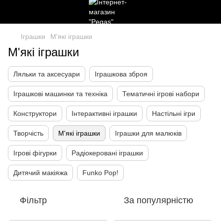
Іграшки
М'які іграшки
М'які іграшки
Ляльки та аксесуари
Іграшкова зброя
Іграшкові машинки та техніка
Тематичні ігрові набори
Конструктори
Інтерактивні іграшки
Настільні ігри
Творчість
М'які іграшки
Іграшки для малюків
Ігрові фігурки
Радіокеровані іграшки
Дитячий макіяжа
Funko Pop!
Фільтр
За популярністю