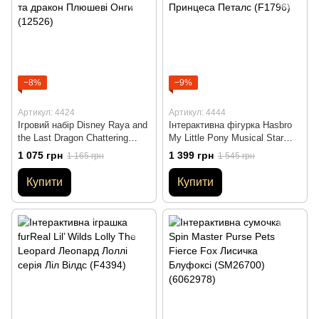
−8%
−9%
Артикул: 4424
Артикул: 4444
Ігровий набір Disney Raya and
Інтерактивна фігурка Hasbro
the Last Dragon Chattering
My Little Pony Musical Star
Ongis Plush Райя та дракон
Princess Petals Принцеса
1 075 грн
1 399 грн
1 165 грн
1 545 грн
Плюшеві Онги (12526)
Петалс (F1796)
Купити
Купити