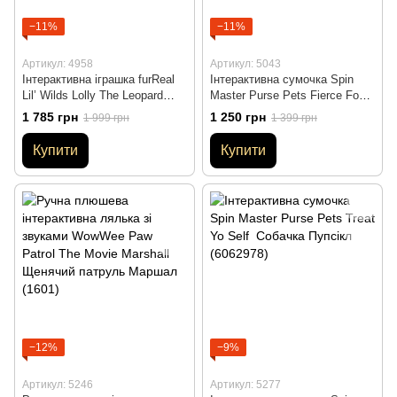
−11%
−11%
Артикул: 4958
Артикул: 5043
Інтерактивна іграшка furReal
Інтерактивна сумочка Spin
Lil’ Wilds Lolly The Leopard
Master Purse Pets Fierce Fox
Леопард Лоллі серія Ліл
Лисичка Блуфоксі (SM26700)
1 785 грн
1 250 грн
1 999 грн
1 399 грн
Вілдс (F4394)
(6062978)
Купити
Купити
−12%
−9%
Артикул: 5246
Артикул: 5277