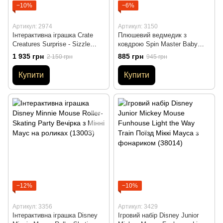
−10%
−6%
Артикул: 2974
Артикул: 3150
Інтерактивна іграшка Crate
Плюшевий ведмедик з
Creatures Surprise - Sizzle
ковдрою Spin Master Baby
Монстр 20 см, звук (549260)
GUND Philbin Teddy Bear
1 935 грн
885 грн
2 150 грн
945 грн
Plush (6058899)
Купити
Купити
−12%
−10%
Артикул: 3356
Артикул: 3429
Інтерактивна іграшка Disney
Ігровий набір Disney Junior