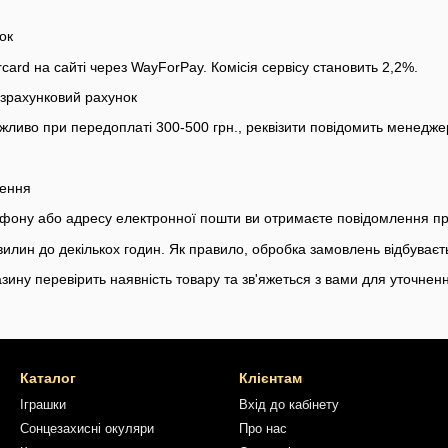
ок
card на сайті через WayForPay. Комісія сервісу становить 2,2%.
зрахунковий рахунок
жливо при передоплаті 300-500 грн., реквізити повідомить менедж
лення
ефону або адресу електронної пошти ви отримаєте повідомлення п
вилин до декількох годин. Як правило, обробка замовлень відбуваєт
зину перевірить наявність товару та зв'яжеться з вами для уточненн
Каталог
Клієнтам
Іграшки
Вхід до кабінету
Сонцезахисні окуляри
Про нас