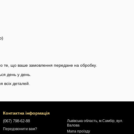
ер)
ро те, що ваше замовлення передане на обробку.
ься день у день.
я всіх деталей.
Контактна інформація
(067) 798-62-88
Львівська область, м.Самбір, вул.
Валова
Передзвонити вам?
Мапа проїзду