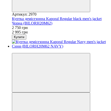
Артикул: 2970
Куртка демісезонна Kaporal Regular black men's jacket
Чорна (BILORH20M62)
2 750 грн
2 995 грн
Купити
−8%