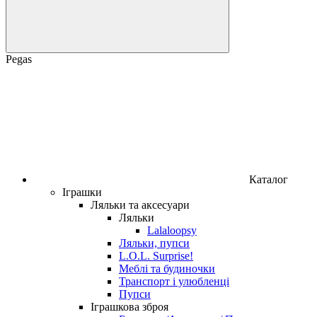
Pegas
Каталог
Іграшки
Ляльки та аксесуари
Ляльки
Lalaloopsy
Ляльки, пупси
L.O.L. Surprise!
Меблі та будиночки
Транспорт і улюбленці
Пупси
Іграшкова зброя