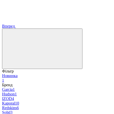
Вперед
Фільтр
Новинка
1
Бренд
Garcia
1
Hudson
1
IZOD
4
Kaporal
10
Redskins
6
Solid
3