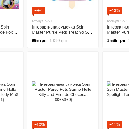
−9%
−13%
Артикул: 5277
Артикул: 5278
 Spin
Інтерактивна сумочка Spin
Інтерактив
rce Fox
Master Purse Pets Treat Yo Self
Master Pur
M26700)
Собачка Пупсікл (6062978)
Koala Коал
995 грн
1 565 грн
1 099 грн
−10%
−11%