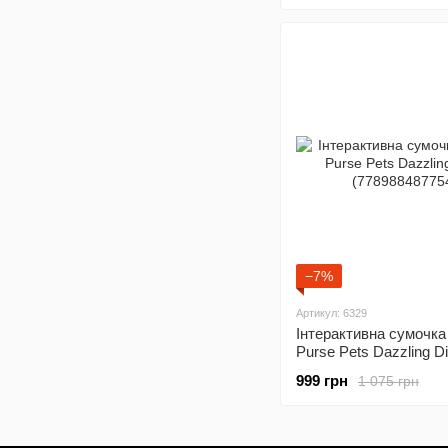
−7%
Артикул: 6329
Інтерактивна сумочка 
Purse Pets Dazzling D
(778988487754)
999 грн
1 075 грн