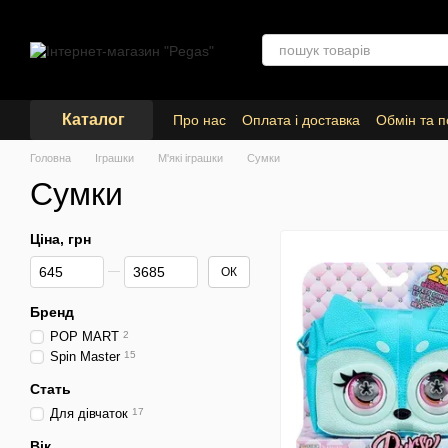
Перейти до основного контенту
Каталог
Про нас
Оплата і доставка
Обмін та 
Головна
Іграшки
М'які іграшки
Сумки
Сумки
Ціна, грн
Від Ціна, грн
До Ціна, грн
ОК
Бренд
POP MART
2
Spin Master
15
Стать
Для дівчаток
17
Вік