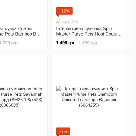
−12%
Артикул: 5279
на сумочка Spin
Інтерактивна сумочка Spin
se Pets Bamboo Boo
Master Purse Pets Hoot Couture
а (6065362)
Owl Сова (6064395)
1 499 грн
1 799 грн
1 699 грн
−7%