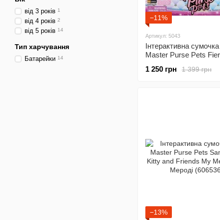
від 3 років
1
−11%
від 4 років
2
від 5 років
14
Артикул: 5043
Інтерактивна сумочка
Тип харчування
Master Purse Pets Fie
Батарейки
14
Лисичка Блуфоксі (S
1 250 грн
1 399 грн
(6062978)
−13%