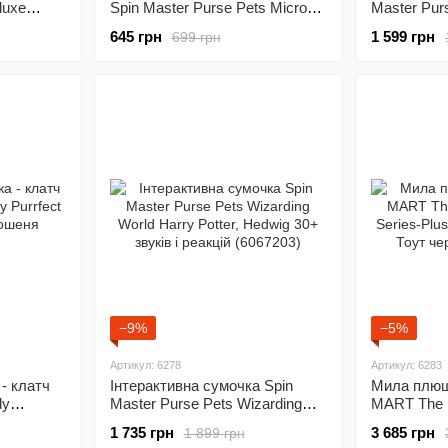
luxe
Spin Master Purse Pets Micros
Master Pur
люкс
Luxey Charms 2 шт. Брелок
Minnie Mou
645 грн
1 599 грн
699 грн
(6062978)
(6067403)
−9%
−5%
Артикул: 6278
Артикул: 6283
- клатч
Інтерактивна сумочка Spin
Мила плюш
dy
Master Purse Pets Wizarding
MART The M
ове
World Harry Potter, Hedwig 30+
Series-Plu
1 735 грн
3 685 грн
1 899 грн
звуків і реакцій (6067203)
Тоут через