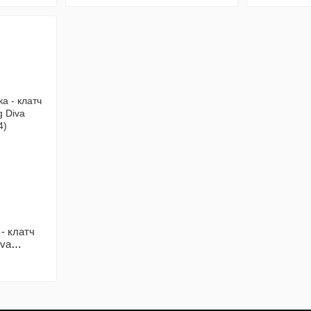
- клатч
iva