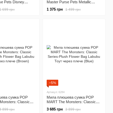
se Pets Disney
Master Purse Pets Metallic
se Мінні Маус
Mood Flashy Frenchie Стильна
1 375 грн
1 699 грн
1 499 грн
Зебра (6066596)
−5%
Артикул: 6284
ева сумка POP
Мила плюшева сумка POP
onsters: Classic
MART The Monsters: Classic
sh Flower Bag Labubu
Series-Plush Flower Bag Labubu
3 685 грн
3 899 грн
3 899 грн
 плече (Brown)
Тоут через плече (Blue)