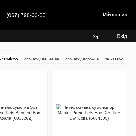
(067) 798-62-88
Мій кошик
Вхід
Укр
улярністю
спочатку дешевше
спочатку дорожче
за назвою