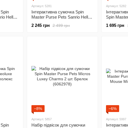
Артикул: 5281
Артикул: 5282
 Spin
Інтерактивна сумочка Spin
Інтерактив
io Hello
Master Purse Pets Sanrio Hello
Spin Maste
Melody
Kitty and Friends Chococat
Savannah S
2 245 грн
1 695 грн
2 499 грн
(6065360)
(SM26708/7
−8%
−6%
Артикул: 5857
Артикул: 5997
 Spin
Набір підвісок для сумочки
Інтерактив