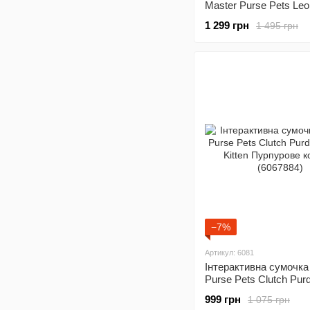
Master Purse Pets Leo
Leopard Леопард Лео
1 299 грн
1 495 грн
(6064255)
−7%
Артикул: 6081
Інтерактивна сумочка 
Purse Pets Clutch Pur
Purrfect Kitten Пурпур
999 грн
1 075 грн
кошеня (6067884)