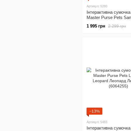
Артикул: 5280
Інтерактивна сумочка
Master Purse Pets Sanr
Kitty and Friends My 
1 995 грн
2 299 грн
Май Мероді (6065361)
−13%
Артикул: 5483
Інтерактивна сумочка