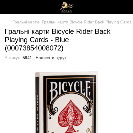
Гральні карти
Гральні карти Bicycle Rider Back Playing Card
Гральні карти Bicycle Rider Back
Playing Cards - Blue
(00073854008072)
Артикул:
5941
Написати відгук