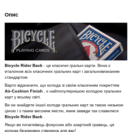
Опис
Bicycle
Rider Back
- це класичні гральні карти.
Вона є
еталоном всіх класичних гральних карт і загальновизнаним
стандартом.
Варто відзначити, що колода зі своїм класичним покриттям
Air-Cushion Finish
, є найпопулярнішою колодою гральних
карт у всьому світі.
Ви не знайдете іншої колоди гральних карт за такою низькою
ціною і з таким високим якістю, яким завжди так славилися
Bicycle
Rider Back
.
Якщо ви початківець фокусник або азартний гравець, ця
колода безумовно створена для вас!