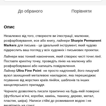
До обраного
Порівняти
Опис
Незалежно від того, створюєте ви ілюстрації, малюнки,
розфарбовування, есе або книгу, лайнери
Sharpie Permanent
Markers
для письма - це ідеальний інструмент, який чудово
підкреслить ваш погляд у всіх художніх і письмових проектах.
Лайнери має тонкий наконечник, який створює чисті точні лінії.
Поставте крихітну точку, проведіть лінію на малюнку або
розфарбовуванні або напишіть повідомлення.
Лайнер
Ultra Fine Point
не просто надтонкий, його пишучий
вузол захищений металевою накладкою, яка перешкоджає
псуванню від жорстких країв лінійок, шаблонів та інших
канцелярського приладдя.
Чорнило дозволяють писати практично на будь-якій поверхні
(футбольні м'ячі, коробки, камінь, тканину, дерево, метал,
пластик, шкіра). Написи стійкі до розмивання водою і не
вицвітають на сонці.