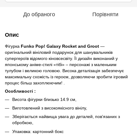
До обраного
Порівняти
Опис
Фігурка
Funko Pop! Galaxy Rocket and Groot
—
оригінальний вініловий подарунок для шанувальників
супергероїв відомого кіновсесвіту. Її дизайн виконаний у
японському аніме-стилі «тібі» – персонажі з маленьким
тулубом і великою головою. Висока деталізація забезпечує
максимальну схожість із героєм, дозволяючи зробити ігровий
процес більш захоплюючим! .
Особливості :
Висота фігурки близько 14.9 см,
Виготовлений з високоякісного вінілу,
Зберігається найвища увага до деталей, пов'язаних з
обробкою,
Упаковка: картонний бокс