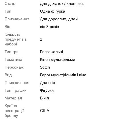
Стать
Для дівчаток / хлопчиків
Тип
Одна фігурка
Призначення
Для дорослих, дітей
Вік
від 3 років
Кількість
предметів в
1
наборі
Тип гри
Розважальні
Тематика
Кіно і мультфільми
Персонажі
Stitch
Вид
Герої мультфільмів і кіно
Призначення
Для всіх
Тип іграшки
Фігурки
Матеріал
Вініл
Країна
реєстрації
США
бренду