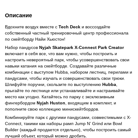
Описание
Вдохните воздух вместе с
Tech Deck
и воссоздайте
собственный частный тренировочный центр профессионала
по скейтборду Найи Хьюстон!
Набор пандусов
Nyjah Skatepark X-Connect Park Creator
включает в себя все, что вам нужно, чтобы построить и
настроить невероятный парк, чтобы усовершенствовать свои
навыки катания на скейтборде. Создавайте различные
комбинации с выступом Hubba, набором лестниц, перилами и
пандусами, чтобы изучать и совершенствовать свои трюки.
Шлифуйте поручни, скользите по выступлению
Hubba
,
прыгайте по лестнице или устанавливайте и настраивайте
место как угодно. Катайтесь по парку с эксклюзивным
фингербордом
Nyjah Huston
, входящим в комплект, и
пополните свою коллекцию минискейтбордов.
Комбинируйте парк с другими пандусами, совместимыми с X-
Connect, такими как наборы рамп Jump N' Grind или Bowl
Builder (каждый продается отдельно), чтобы построить самый
лучший объект, который можно дробить.