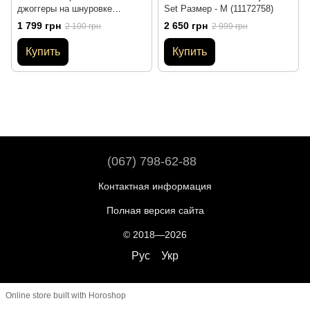
джоггеры на шнуровке
Set Размер - M (11172758)
Victoria's Secret Размер - M
1 799 грн
2 650 грн
2 100 грн
2 999 грн
(11193152)
Купить
Купить
(067) 798-62-88
Контактная информация
Полная версия сайта
© 2018—2026
Рус
Укр
Online store built with Horoshop