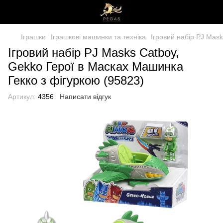
Іграшки
Іграшкові машинки та техніка
Ігровий набір PJ Mas
Ігровий набір PJ Masks Catboy,
Gekko Герої в Масках Машинка
Гекко з фігуркою (95823)
Артикул:
4356
Написати відгук